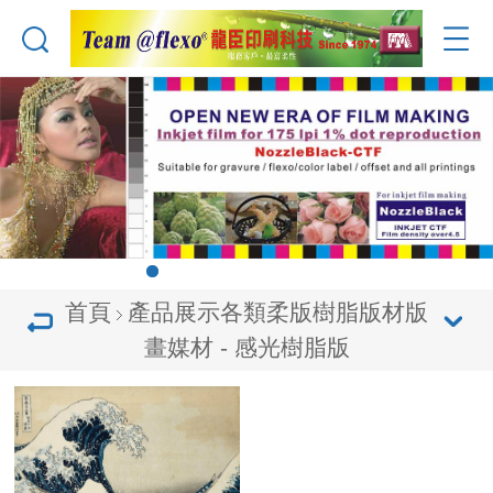
首頁
產品展示
各類柔版樹脂版材
版
畫媒材 - 感光樹脂版