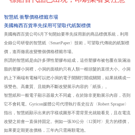
智慧紙 衝擊價格標籤市場
美國梅西百貨率先採用可望取代紙製標價
美國梅西百貨公司6月下旬開始要率先採用新的商品標價系統，利用
全錄公司研發的智慧紙〈SmartPaper〉技術，可望取代傳統的紙製標
價，進而徹底改變整個價格標籤市場。
所謂的智慧紙是由許多彈性塑膠布組成，這些塑膠布被包覆在裝滿油
脂的塑膠小洞裡，小洞的面積約只有人類一根頭髮的直徑大小。小洞
的上下兩端有電極可以把小洞的電子開關打開或關開，結果就構成一
張雙色、高畫質、且能夠不斷改變展示內容的「紙張」。
智慧紙和一般電子顯示器最大不同處，在於除非更動展示內容，否則
它不會耗電。Gyricon媒體公司代理執行長史拉古〈Robert Sprague〉
指出，智慧紙顯示出來的字樣或圖形不需背景光就能看見，且在電流
改變之前會一直保持固定。例如一張30公分〈12英吋〉見方的標價，
如果要定期更改價格，三年內只需兩顆電池。