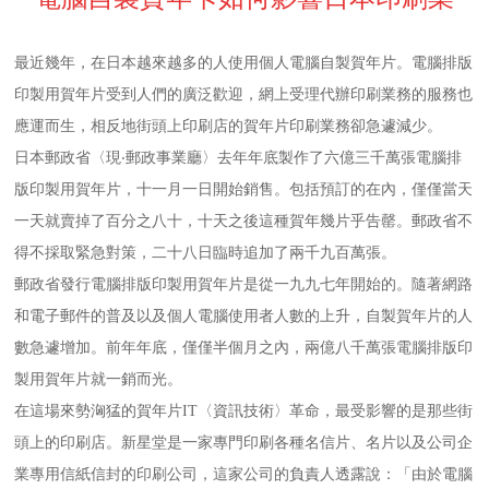
最近幾年，在日本越來越多的人使用個人電腦自製賀年片。電腦排版
印製用賀年片受到人們的廣泛歡迎，網上受理代辦印刷業務的服務也
應運而生，相反地街頭上印刷店的賀年片印刷業務卻急遽減少。
日本郵政省〈現‧郵政事業廳〉去年年底製作了六億三千萬張電腦排
版印製用賀年片，十一月一日開始銷售。包括預訂的在內，僅僅當天
一天就賣掉了百分之八十，十天之後這種賀年幾片乎告罄。郵政省不
得不採取緊急對策，二十八日臨時追加了兩千九百萬張。
郵政省發行電腦排版印製用賀年片是從一九九七年開始的。隨著網路
和電子郵件的普及以及個人電腦使用者人數的上升，自製賀年片的人
數急遽增加。前年年底，僅僅半個月之內，兩億八千萬張電腦排版印
製用賀年片就一銷而光。
在這場來勢洶猛的賀年片IT〈資訊技術〉革命，最受影響的是那些街
頭上的印刷店。新星堂是一家專門印刷各種名信片、名片以及公司企
業專用信紙信封的印刷公司，這家公司的負責人透露說：「由於電腦