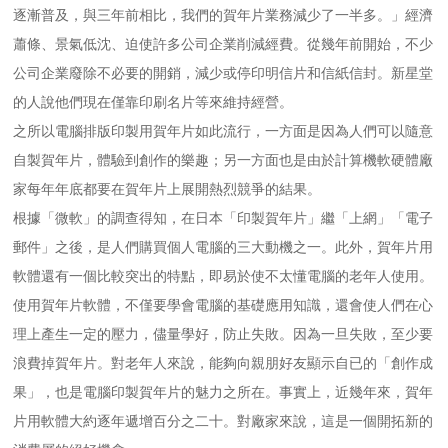
逐漸普及，與三年前相比，我們的賀年片業務減少了一半多。」經濟
蕭條、景氣低沈、迫使許多公司企業削減經費。從幾年前開始，不少
公司企業廢除不必要的開銷，減少或停印明信片和信紙信封。新星堂
的人說他們現在僅靠印刷名片等來維持經營。
之所以電腦排版印製用賀年片如此流行，一方面是因為人們可以隨意
自製賀年片，體驗到創作的樂趣；另一方面也是由於計算機軟硬體廠
家每年年底都要在賀年片上展開熱烈競爭的結果。
根據「微軟」的調查得知，在日本「印製賀年片」繼「上網」「電子
郵件」之後，是人們購買個人電腦的三大動機之一。此外，賀年片用
軟體還有一個比較突出的特點，即易於使不太懂電腦的老年人使用。
使用賀年片軟體，不僅要學會電腦的基礎應用知識，還會使人們在心
理上產生一定的壓力，儘量學好，防止失敗。因為一旦失敗，至少要
浪費掉賀年片。對老年人來說，能夠向親朋好友顯示自已的「創作成
果」，也是電腦印製賀年片的魅力之所在。事實上，近幾年來，賀年
片用軟體大約逐年遞增百分之二十。對廠家來說，這是一個開拓新的