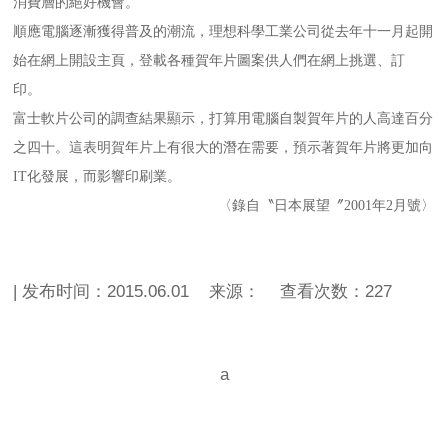
消費層的絕好機會。
順應電腦逐漸獲得普及的潮流，理想科學工業公司從去年十一月起開
始在網上開設主頁，登載各種賀年片圖案供人們在網上挑選、訂
印。
富士軟片公司的調查結果顯示，打算用電腦自製賀年片的人高達百分
之四十。這表明賀年片上有很大的潛在需要，預示著賀年片將更加向
IT化發展，而影響印刷業。
〈錄自〝日本展望〞2001年2月號〉
| 发布时间：2015.06.01 来源： 查看次数：
227
a