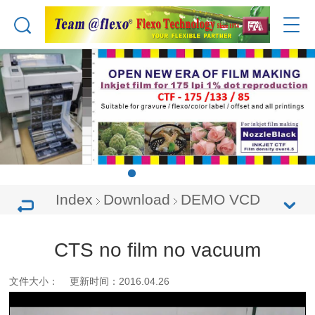
Index
Download
DEMO VCD
CTS no film no vacuum
文件大小： 更新时间：2016.04.26